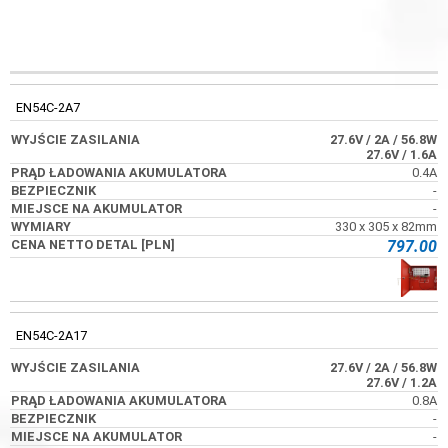
WYJŚCIE
PRĄD ŁADOWANIA
KOD
BEZPIECZNIK
ZASILANIA
AKUMULATORA
EN54C-2A7
27.6V
/ 2A
/ 56.8W
27.6V
/ 1.6A
0.4A
-
-
330 x 305 x 82mm
797.00
EN54C-2A17
27.6V
/ 2A
/ 56.8W
27.6V
/ 1.2A
0.8A
-
-