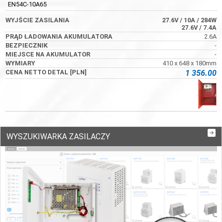
EN54C-10A65
27.6V
/ 10A
/ 284W
27.6V
/ 7.4A
2.6A
-
-
410 x 648 x 180mm
1 356.00
WYSZUKIWARKA ZASILACZY