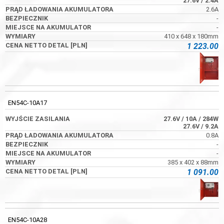
27.6V
/ 2.4A
2.6A
-
-
410 x 648 x 180mm
1 223.00
EN54C-10A17
27.6V
/ 10A
/ 284W
27.6V
/ 9.2A
0.8A
-
-
385 x 402 x 88mm
1 091.00
EN54C-10A28