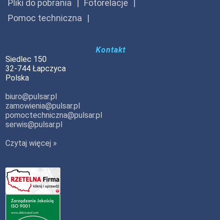
Pliki do pobrania
Fotorelacje
Pomoc techniczna
Kontakt
Siedlec 150
32-744 Łapczyca
Polska
biuro@pulsar.pl
zamowienia@pulsar.pl
pomoctechniczna@pulsar.pl
serwis@pulsar.pl
Czytaj więcej »