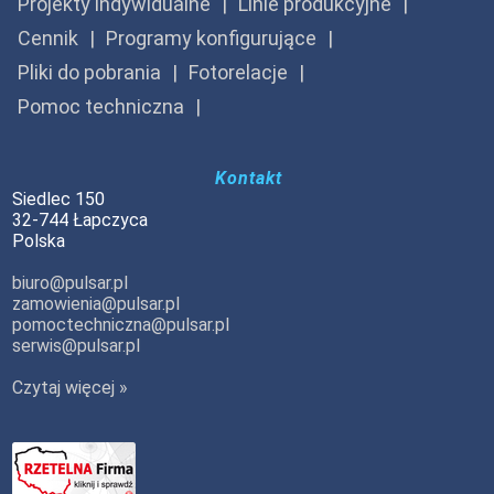
Projekty indywidualne
Linie produkcyjne
Cennik
Programy konfigurujące
Pliki do pobrania
Fotorelacje
Pomoc techniczna
Kontakt
Siedlec 150
32-744 Łapczyca
Polska
biuro@pulsar.pl
zamowienia@pulsar.pl
pomoctechniczna@pulsar.pl
serwis@pulsar.pl
Czytaj więcej »