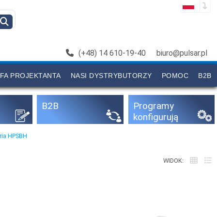
(+48) 14 610-19-40
biuro@pulsar.pl
FA PROJEKTANTA
NASI DYSTRYBUTORZY
POMOC
B2B
B2B
Programy
konfigurują
ce
ria HPSBH
WIDOK: