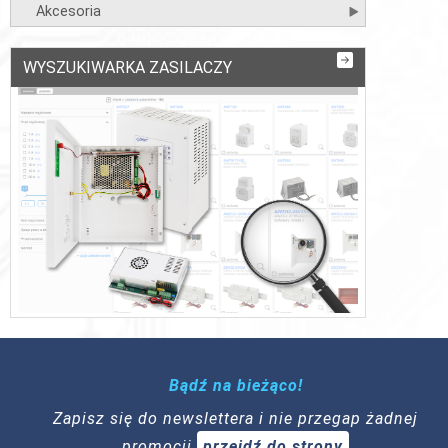
Akcesoria
WYSZUKIWARKA ZASILACZY
Bądź na bieżąco!
Zapisz się do newslettera i nie przegap żadnej
promocji
przejdź do strony