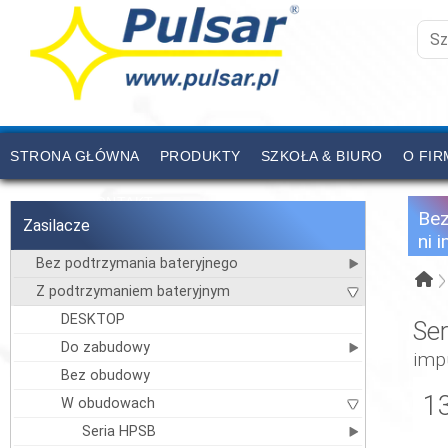
STRONA GŁÓWNA
PRODUKTY
SZKOŁA & BIURO
O FIR
CENNIK
KONTAKT
Be
Zasilacze
ni 
Bez podtrzymania bateryjnego
Z podtrzymaniem bateryjnym
DESKTOP
Se
Do zabudowy
imp
Bez obudowy
1
W obudowach
Seria HPSB