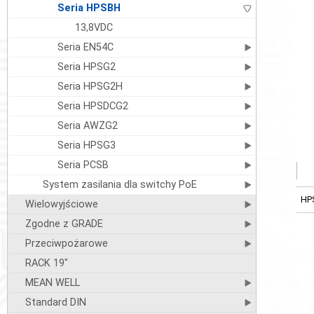
Seria HPSBH
13,8VDC
Seria EN54C
Seria HPSG2
Seria HPSG2H
Seria HPSDCG2
Seria AWZG2
Seria HPSG3
Seria PCSB
System zasilania dla switchy PoE
HP
Wielowyjściowe
Zgodne z GRADE
Przeciwpożarowe
RACK 19"
MEAN WELL
Standard DIN