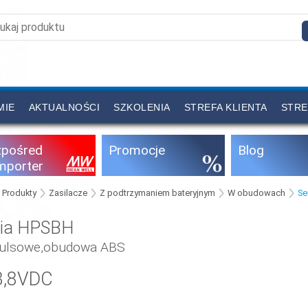
MIE
AKTUALNOŚCI
SZKOLENIA
STREFA KLIENTA
STRE
zpośred
Promocje
Blog
importer
Produkty
Zasilacze
Z podtrzymaniem bateryjnym
W obudowach
Se
ria HPSBH
ulsowe,obudowa ABS
3,8VDC