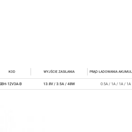
KOD
WYJŚCIE ZASILANIA
PRĄD ŁADOWANIA AKUMUL
SBH-12V3A-B
13.8V
/ 3.5A
/ 48W
0.5A / 1A / 1A / 1A