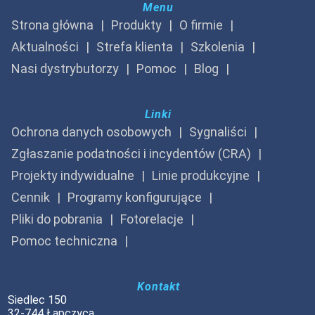
Menu
Strona główna
Produkty
O firmie
Aktualności
Strefa klienta
Szkolenia
Nasi dystrybutorzy
Pomoc
Blog
Linki
Ochrona danych osobowych
Sygnaliści
Zgłaszanie podatności i incydentów (CRA)
Projekty indywidualne
Linie produkcyjne
Cennik
Programy konfigurujące
Pliki do pobrania
Fotorelacje
Pomoc techniczna
Kontakt
Siedlec 150
32-744 Łapczyca