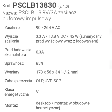
PSCLB13830
Kod:
(v. 1.0)
PSCLB 13,8V/3A zasilacz
Nazwa:
buforowy impulsowy
Zasilanie
90 - 264 V AC
Wyjście
3.3 A / 13.8 V DC / 45 W (sumaryczny
zasilania
prąd wyjściowy wraz z ładowaniem)
Prąd ładowania
0.3A
akumulatora
Sprawność
85%
Wymiary
178 x 56 x 34 [+/-2 mm]
Zabezpieczenia
OLP, UVP, SCP
Klasa
V
energetyczna
desktop / montaż w obudowie
Montaż
hermetycznej